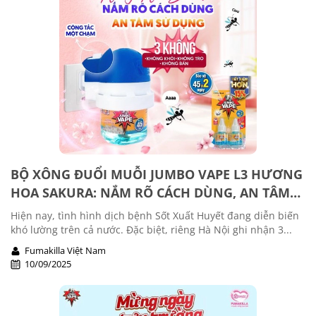
BỘ XÔNG ĐUỔI MUỖI JUMBO VAPE L3 HƯƠNG
HOA SAKURA: NẮM RÕ CÁCH DÙNG, AN TÂM
SỬ DỤNG
Hiện nay, tình hình dịch bệnh Sốt Xuất Huyết đang diễn biến
khó lường trên cả nước. Đặc biệt, riêng Hà Nội ghi nhận 3...
Fumakilla Việt Nam
10/09/2025