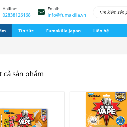
Hotline:
Email:
02838126168
info@fumakilla.vn
hẩm
Tin tức
Fumakilla Japan
Liên hệ
t cả sản phẩm