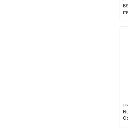
Bộ
mu
JU
Nư
Oc