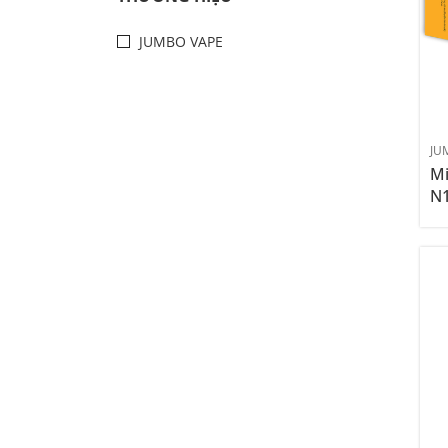
JUMBO VAPE
JU
Mi
N