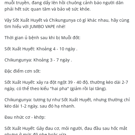
muỗi truyền, đang dấy lên hồi chuông cảnh báo người dân
phải hết sức quan tâm và bảo vệ sức khỏe.
Vậy Sốt Xuất Huyết và Chikungunya có gì khác nhau, hãy cùng
tìm hiểu với JUMBO VAPE nhé!
Thời gian ủ bệnh sau khi bị Muỗi đốt:
Sốt Xuất Huyết: Khoảng 4 - 10 ngày .
Chikungunya: Khoảng 3 - 7 ngày .
Đặc điểm cơn sốt:
Sốt Xuất Huyết: xảy ra đột ngột 39 - 40 độ, thường kéo dài 2-7
ngày, có thể theo kiểu "hai pha" (giảm rồi lại tăng).
Chikungunya: tương tự như Sốt Xuất Huyết, nhưng thường chỉ
kéo dài 1-2 ngày, sau đó hạ nhanh.
Đau nhức cơ - khớp:
Sốt Xuất Huyết: Gây đau cơ, mỏi người, đau đầu sau hốc mắt
nhưng ở mức độ nhẹ hoặc vừa.