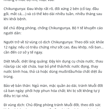
Chikungunya: Đau khớp rất rõ, đối xứng 2 bên (cổ tay, đầu
gối, mắt cá,...) và có thể kéo dài nhiều tuần, nhiều tháng sau
khi khỏi bệnh.
Để chủ động phòng, chống Chikungunya, Bộ Y tế khuyến cáo
người dân:
Người trở về từ vùng có dịch Chikungunya: Theo dõi sức khỏe
12 ngày; nếu có triệu chứng như sốt cao, đau khớp, nổi ban…
cần đến cơ sở y tế ngay.
Diệt Muỗi, diệt lăng quăng: Đậy kín dụng cụ chứa nước, thau
rửa/úp các vật chứa, loại bỏ phế thải/hốc nước đọng, thay
nước bình hoa, thả cá hoặc dùng muối/dầu/hóa chất diệt ấu
trùng.
Bảo vệ bản thân: Ngủ màn, mặc quần áo dài, tránh Muỗi đốt
cả ban ngày; phối hợp phun hóa chất; khi bị sốt không tự ý
điều trị tại nhà.
Đi vùng dịch: Chủ động phòng tránh Muỗi đốt, theo dõi sức