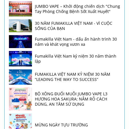
JUMBO VAPE – Khởi động chiến dịch "Chung
Tay Phòng Chống Bệnh Sốt Xuất Huyết"
30 NĂM FUMAKILLA VIỆT NAM - VÌ CUỘC
SỐNG CỦA BẠN
Fumakilla Việt Nam - dấu ấn hành trình 30
năm và khát vọng vươn xa
Fumakilla Việt Nam kỷ niệm 30 năm thành
lập
FUMAKILLA VIỆT NAM KỶ NIỆM 30 NĂM
“LEADING THE WAY TO SUCCESS”
BỘ XÔNG ĐUỔI MUỖI JUMBO VAPE L3
HƯƠNG HOA SAKURA: NẮM RÕ CÁCH
DÙNG, AN TÂM SỬ DỤNG
MỪNG NGÀY TỰU TRƯỜNG