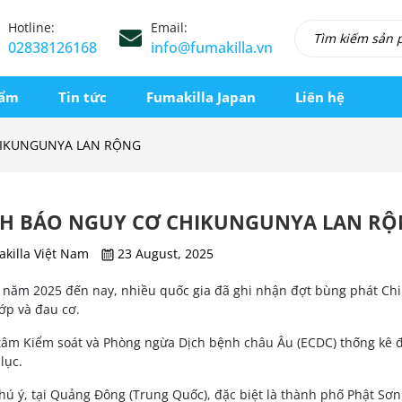
Hotline:
Email:
02838126168
info@fumakilla.vn
hẩm
Tin tức
Fumakilla Japan
Liên hệ
HIKUNGUNYA LAN RỘNG
H BÁO NGUY CƠ CHIKUNGUNYA LAN R
killa Việt Nam
23 August, 2025
 năm 2025 đến nay, nhiều quốc gia đã ghi nhận đợt bùng phát Chi
ớp và đau cơ.
tâm Kiểm soát và Phòng ngừa Dịch bệnh châu Âu (ECDC) thống kê đế
lục.
hú ý, tại Quảng Đông (Trung Quốc), đặc biệt là thành phố Phật Sơ