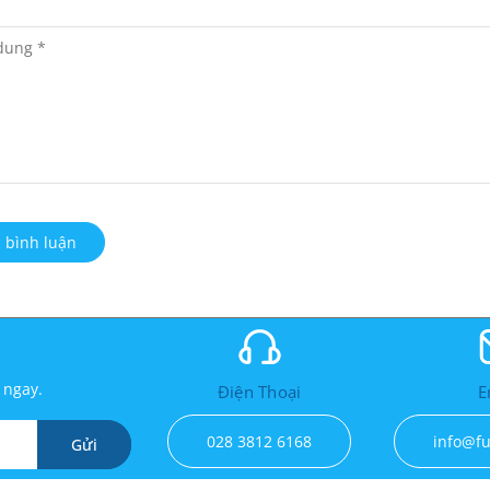
 bình luận
 ngay.
Điện Thoại
E
028 3812 6168
info@fu
Gửi