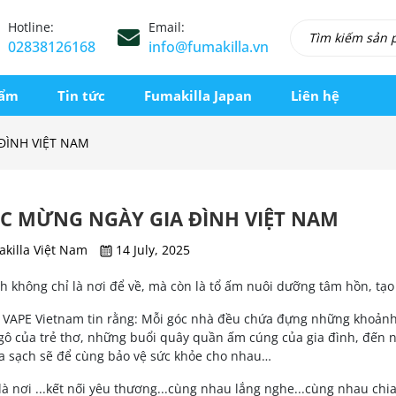
Hotline:
Email:
02838126168
info@fumakilla.vn
hẩm
Tin tức
Fumakilla Japan
Liên hệ
ĐÌNH VIỆT NAM
C MỪNG NGÀY GIA ĐÌNH VIỆT NAM
killa Việt Nam
14 July, 2025
h không chỉ là nơi để về, mà còn là tổ ấm nuôi dưỡng tâm hồn, tạ
VAPE Vietnam tin rằng: Mỗi góc nhà đều chứa đựng những khoảnh
gô của trẻ thơ, những buổi quây quần ấm cúng của gia đình, đến
a sạch sẽ để cùng bảo vệ sức khỏe cho nhau…
là nơi ...kết nối yêu thương...cùng nhau lắng nghe...cùng nhau chi