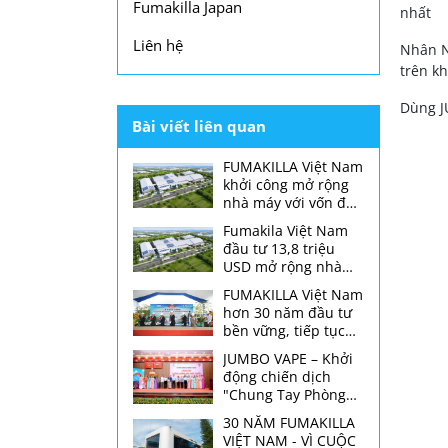
Fumakilla Japan
nhất
Liên hệ
Nhân N
trên k
Dùng J
Bài viết liên quan
FUMAKILLA Việt Nam
khởi công mở rộng
nhà máy với vốn đầu
tư 13,8 triệu USD tại
Fumakila Việt Nam
thành phố Đồng Nai
đầu tư 13,8 triệu
USD mở rộng nhà
máy
FUMAKILLA Việt Nam
hơn 30 năm đầu tư
bền vững, tiếp tục
mở rộng nhà máy
JUMBO VAPE – Khởi
động chiến dịch
"Chung Tay Phòng
Chống Bệnh Sốt
30 NĂM FUMAKILLA
Xuất Huyết"
VIỆT NAM - VÌ CUỘC