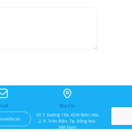
mail
Địa Chỉ
Số 7, Đường 15A, KCN Biên Hòa
makilla.vn
2, P. Trấn Biên, Tp. Đồng Nai,
Việt Nam