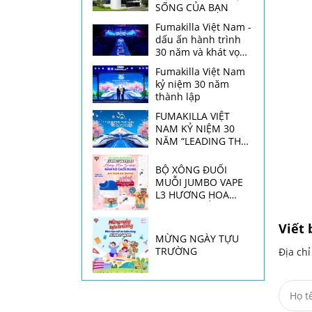
SỐNG CỦA BẠN
Fumakilla Việt Nam -
dấu ấn hành trình
30 năm và khát vọng
vươn xa
Fumakilla Việt Nam
kỷ niệm 30 năm
thành lập
FUMAKILLA VIỆT
NAM KỶ NIỆM 30
NĂM “LEADING THE
WAY TO SUCCESS”
BỘ XÔNG ĐUỔI
MUỖI JUMBO VAPE
L3 HƯƠNG HOA
SAKURA: NẮM RÕ
CÁCH DÙNG, AN
Viết 
TÂM SỬ DỤNG
MỪNG NGÀY TỰU
TRƯỜNG
Địa ch