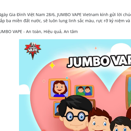
gày Gia Đình Việt Nam 28/6, JUMBO VAPE Vietnam kính gửi lời chúc
hắp ba miền đất nước, sẽ luôn lung linh sắc màu, rực rỡ kỷ niệm v
UMBO VAPE - An toàn, Hiệu quả, An tâm