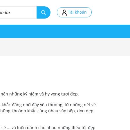
Tài khoản
o nên những kỷ niệm và hy vọng tươi đẹp.
 khắc đáng nhớ đầy yêu thương, từ những nét vẽ
 những khoảnh khắc cùng nhau vào bếp, dọn dẹp
a sẻ ... và luôn dành cho nhau những điều tốt đẹp